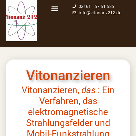
02161 - 57 51 585
info@vitonanz212.de
Vitonanzieren
Vitonanzieren,
das
: Ein
Verfahren, das
elektromagnetische
Strahlungsfelder und
Mobil-Funkstrahlung