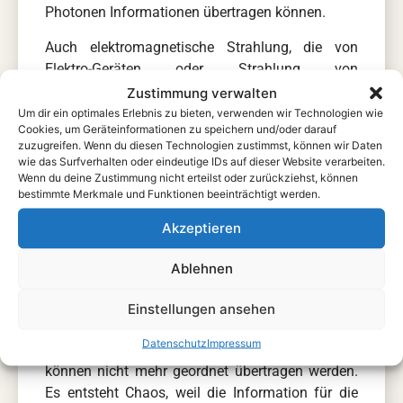
Photonen Informationen übertragen können.
Auch elektromagnetische Strahlung, die von
Elektro-Geräten oder Strahlung von
Mobilfunkgeräten, besteht aus Photonen. Der
Zustimmung verwalten
Körper des Menschen und Elektro-Geräte,
Um dir ein optimales Erlebnis zu bieten, verwenden wir Technologien wie
Cookies, um Geräteinformationen zu speichern und/oder darauf
Smartphones, etc. gehen aus diesem Grund in
zuzugreifen. Wenn du diesen Technologien zustimmst, können wir Daten
Resonanz und versuchen Informationen
wie das Surfverhalten oder eindeutige IDs auf dieser Website verarbeiten.
auszutauschen. Leider ist diese Verständigung
Wenn du deine Zustimmung nicht erteilst oder zurückziehst, können
bestimmte Merkmale und Funktionen beeinträchtigt werden.
meistens schwierig und wird sehr oft
missverstanden. Beispiel: Die DNS überträgt
Akzeptieren
durch Lichtstrahlung (Photonen) ihre
Informationen zum Aufbau bestimmter
Ablehnen
Substanzen in die Zelle des Körpers. Durch
elektromagnetische Strahlung von Geräten,
Einstellungen ansehen
Elektro-Smog, Funk oder ähnlichem wird die
Datenschutz
Impressum
Kohärenz gestört. Notwendige Informationen
können nicht mehr geordnet übertragen werden.
Es entsteht Chaos, weil die Information für die