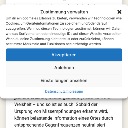
haben, sind Sie mit ziemlicher Sicherheit von
Zustimmung verwalten
Strahlungsfeldern in Ihrem Lebensumfeld negativ
Um dir ein optimales Erlebnis zu bieten, verwenden wir Technologien wie
beeinträchtigt.
Cookies, um Geräteinformationen zu speichern und/oder darauf
zuzugreifen. Wenn du diesen Technologien zustimmst, können wir Daten
Vitonanz 212® bietet variable Lösungen für
wie das Surfverhalten oder eindeutige IDs auf dieser Website verarbeiten.
unterschiedliche Störfelder. Individuell
Wenn du deine Zustimmung nicht erteilst oder zurückziehst, können
kombiniert, neutralisieren die folgenden Produkte
bestimmte Merkmale und Funktionen beeinträchtigt werden.
auch Ihre Problemfelder zuverlässig.
Akzeptieren
Die Produkte von Vitonanz 212® sind bewährt in
Ablehnen
Akutsituationen, chronischen Beständen und in
der Prophylaxe.
Einstellungen ansehen
Datenschutz
Impressum
„Gefahr erkannt, Gefahr gebannt“
, heißt eine alte
Weisheit – und so ist es auch. Sobald der
Ursprung von Missempfindungen erkannt wird,
können belastende Information eines Ortes durch
entsprechende Gegenfrequenzen neutralisiert