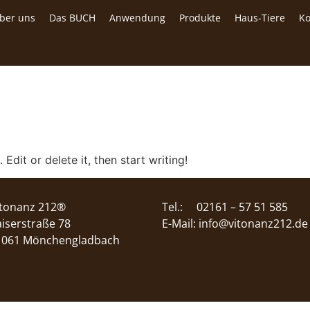
ber uns
Das BUCH
Anwendung
Produkte
Haus-Tiere
Ko
Edit or delete it, then start writing!
itonanz 212®
Tel.: 02161 – 57 51 585
iserstraße 78
E-Mail: info@vitonanz212.de
1061 Mönchengladbach