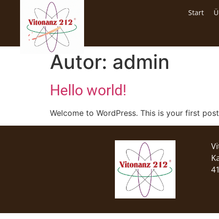
Start
Ü
Autor:
admin
Hello world!
Welcome to WordPress. This is your first post. 
V
Ka
4