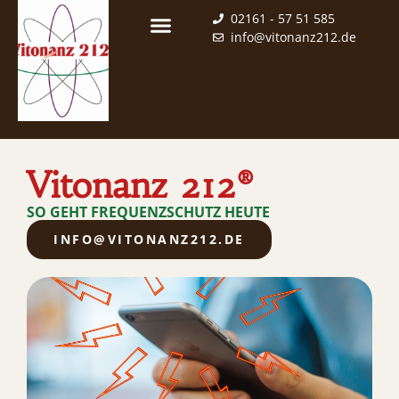
02161 - 57 51 585
info@vitonanz212.de
Vitonanz 212®
SO GEHT FREQUENZSCHUTZ HEUTE
INFO@VITONANZ212.DE